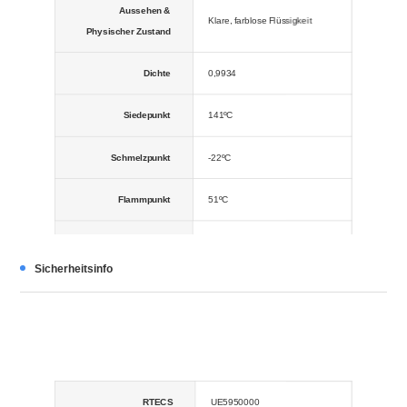
Aussehen &
Klare, farblose Flüssigkeit
Physischer Zustand
Dichte
0,9934
Siedepunkt
141ºC
Schmelzpunkt
-22ºC
Flammpunkt
51ºC
Brechungsindex
1.385-1.387
Sicherheitsinfo
Wasserlöslichkeit
37 g/100 ml
Stabil. Unverträglich mit starken
Stabilität
Oxidationsmitteln. Brennbar.
Lagerbedingungen
0-6ºC
RTECS
UE5950000