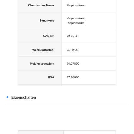
Chemischer Name
Propionsäure
Propionsäure;
Synonyme
Propionsäure;
CAS-Nr.
79-09-4
Molekularformel
C3H6O2
Molekulargewicht
74.07850
PSA
37.30000
LogP
0,48100
Eigenschaften