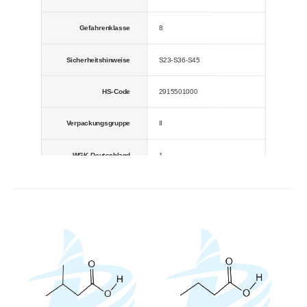
Wasserdampfdichte
2,55 (gegen Luft)
Gefahrenklasse
8
Dampfdruck
2,4 mm Hg (20 °C)
Sicherheitshinweise
S23-S36-S45
HS-Code
2915501000
Verpackungsgruppe
II
WGK Deutschland
1
RIDADR
UN 3463 8/PG 2
Risikohinweise
R34
Gefahrencodes
C
Symbol
GHS02, GHS05, GHS07