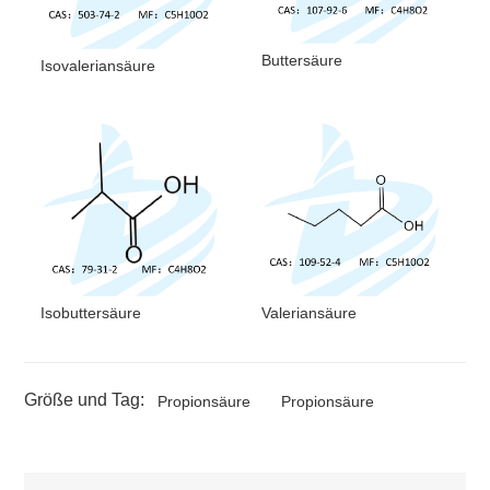
Gefahrenhinweis
H226; H314; H335
Buttersäure
Signalwort
Achtung
Isovaleriansäure
P210; P280; P303 + P361 +
P353; P304 + P340 + P310;
Warnhinweis
P305 + P351 + P338; P403 +
P235
Isobuttersäure
Valeriansäure
Größe und Tag:
Propionsäure
Propionsäure