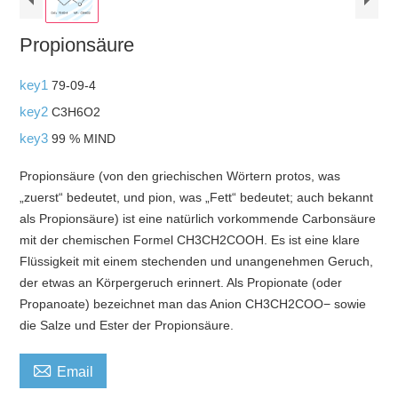
Propionsäure
key1
79-09-4
key2
C3H6O2
key3
99 % MIND
Propionsäure (von den griechischen Wörtern protos, was
„zuerst“ bedeutet, und pion, was „Fett“ bedeutet; auch bekannt
als Propionsäure) ist eine natürlich vorkommende Carbonsäure
mit der chemischen Formel CH3CH2COOH. Es ist eine klare
Flüssigkeit mit einem stechenden und unangenehmen Geruch,
der etwas an Körpergeruch erinnert. Als Propionate (oder
Propanoate) bezeichnet man das Anion CH3CH2COO− sowie
die Salze und Ester der Propionsäure.

Email