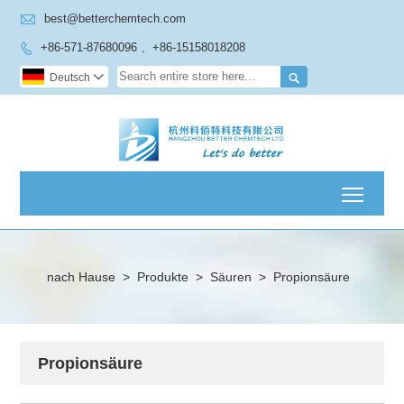

best@betterchemtech.com
+86-571-87680096 、+86-15158018208


Deutsch

Toggl
nach Hause
>
Produkte
>
Säuren
>
Propionsäure
Propionsäure