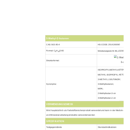
3-Methyl-2-butanon
CAS: 563-80-4
HS-CODE: 2914190090
Formel: C
H
DAS
Molekulargewicht: 86,13230
5
10
Strukturformel:
ISOPROPYLMETHYLKETON;
METHYL-ISOPROPYL-KETON;
3-METHYL-2-BUTANON;
Synonyme:
3-Methylbutanon;
MIPK;
2-Methylbutan-3-on
3-Methylbutan-2-on
VERWENDUNGSZWECK
Wird hauptsächlich als Farbstoffzwischenprodukt verwendet und kann in der Medizin-, Pestizid
und Mineralverarbeitungsindustrie verwendet werden
SPEZIFIKATION
Testgegenstände
Standardindikatoren