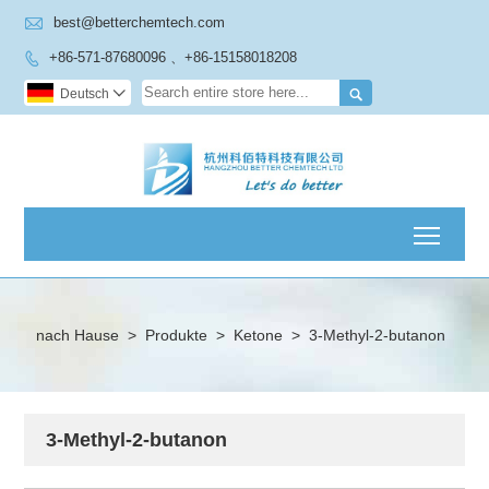

best@betterchemtech.com
+86-571-87680096 、+86-15158018208


Deutsch

Toggl
nach Hause
>
Produkte
>
Ketone
>
3-Methyl-2-butanon
3-Methyl-2-butanon