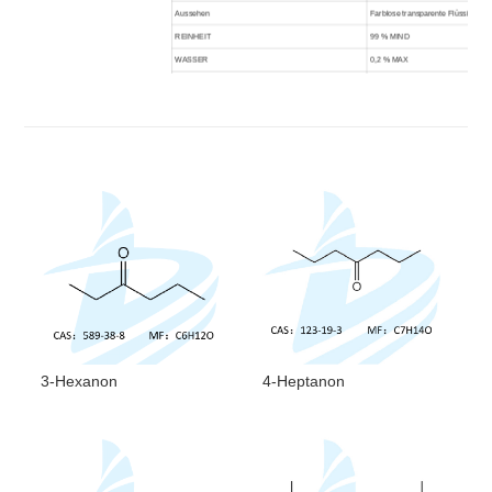
Aussehen
Farblose transparente Flüssigkeit
REINHEIT
99 % MIND
WASSER
0,2 % MAX
Säure (in Essigsäure)
0,5 % MAX (in Essigsäure)
EIGENSCHAFTEN
Siedepunkt:
94-95 °C (lit.)
Flammpunkt:
6 Grad
Wasserlöslichkeit:
6 g/l (20 °C)
Stabilität:
Stabil unter normalen Temperatur
Lagerbedingungen:
An kühlen, trockenen und belüftete
Sicherheitsdatenblätter
TDS
VIDEO
VERWANDTE PRODUKTE
SYNTHESE-ROUTE
3-Hexanon
4-Heptanon